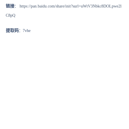
链接
：
https://pan.baidu.com/share/init?surl=uWtV3Nbkc8DOLpwe2l
C8pQ
提取码
：7vhe