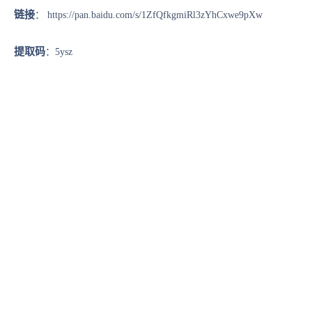
链接
：
https://pan.baidu.com/s/1ZfQfkgmiRl3zYhCxwe9pXw
提取码
：5ysz